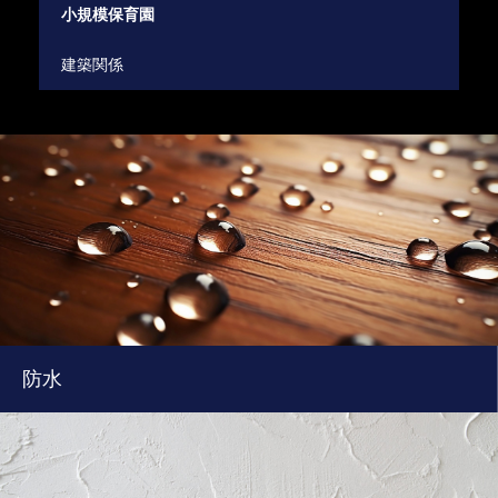
小規模保育園
う
建築関係
建
防水