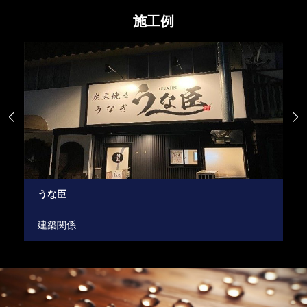
施工例


うな臣
B
建築関係
倉